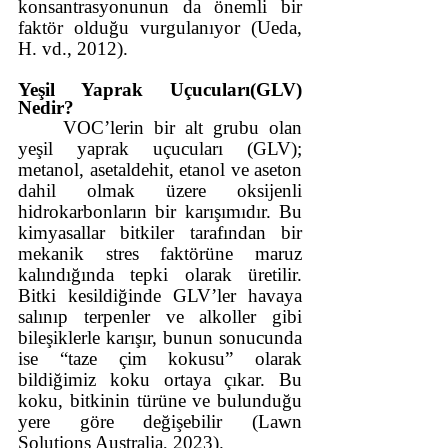
konsantrasyonunun da önemli bir 
faktör olduğu vurgulanıyor (Ueda, 
H. vd., 2012).
Yeşil Yaprak Uçucuları(GLV) 
Nedir?
VOC’lerin bir alt grubu olan 
yeşil yaprak uçucuları (GLV); 
metanol, asetaldehit, etanol ve aseton 
dahil olmak üzere oksijenli 
hidrokarbonların bir karışımıdır. Bu 
kimyasallar bitkiler tarafından bir 
mekanik stres faktörüne maruz 
kalındığında tepki olarak üretilir. 
Bitki kesildiğinde GLV’ler havaya 
salınıp terpenler ve alkoller gibi 
bileşiklerle karışır, bunun sonucunda 
ise “taze çim kokusu” olarak 
bildiğimiz koku ortaya çıkar. Bu 
koku, bitkinin türüne ve bulunduğu 
yere göre değişebilir (Lawn 
Solutions Australia, 2023).