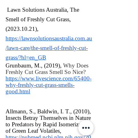
 Lawn Solutions Australia, The 
Smell of Freshly Cut Grass, 
(2023.10.21), 
https://lawnsolutionsaustralia.com.au
/lawn-care/the-smell-of-freshly-cut-
grass/?hl=en_GB
Grunbaum, M., (2019), 
Why Does 
Freshly Cut Grass Smell So Nice? 
https://www.livescience.com/65400-
why-freshly-cut-grass-smells-
good.html
Allmann, S., Baldwin, I. T., (2010), 
Insects Betray Themselves in Nature 
to Predators by Rapid Isomerization 
of Green Leaf Volatiles, 
https://pubmed.ncbi.nlm.nih.gov/20