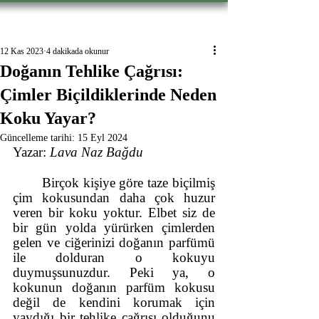
Hevsel Press
12 Kas 2023
4 dakikada okunur
Doğanın Tehlike Çağrısı:
Çimler Biçildiklerinde Neden
Koku Yayar?
Güncelleme tarihi:
15 Eyl 2024
Yazar:
 Lava Naz Bağdu 
Birçok kişiye göre taze biçilmiş 
çim kokusundan daha çok huzur 
veren bir koku yoktur. Elbet siz de 
bir gün yolda yürürken çimlerden 
gelen ve ciğerinizi doğanın parfümü 
ile dolduran o kokuyu 
duymuşsunuzdur. Peki ya, o 
kokunun doğanın parfüm kokusu 
değil de kendini korumak için 
yaydığı bir tehlike çağrısı olduğunu 