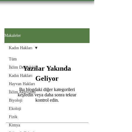
Hevsel Press
Makaleler
Kadın Hakları
Tüm
Yazılar Yakında
İklim Değişikliği
Kadın Hakları
Geliyor
Hayvan Hakları
Bu blogdaki diğer kategorileri
İklim Aktivizmi
keşfedin veya daha sonra tekrar
kontrol edin.
Biyoloji
Ekoloji
Fizik
Kimya