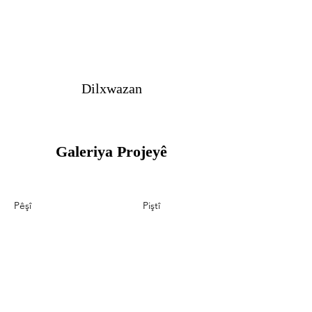
Dilxwazan
Galeriya Projeyê
Pêşî
Piştî