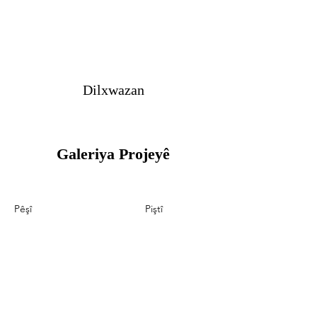
Dilxwazan
Galeriya Projeyê
Pêşî
Piştî